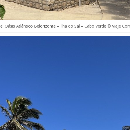
el Oásis Atlântico Belorizonte – Ilha do Sal – Cabo Verde © Viaje Co