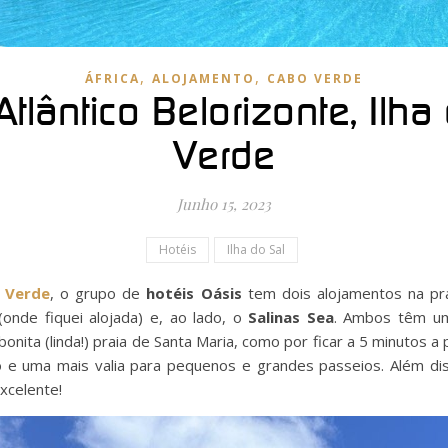
,
,
ÁFRICA
ALOJAMENTO
CABO VERDE
Atlântico Belorizonte, Ilha
Verde
Junho 15, 2023
Hotéis
Ilha do Sal
 Verde
, o grupo de
hotéis Oásis
tem dois alojamentos na pra
onde fiquei alojada) e, ao lado, o
Salinas Sea
. Ambos têm uma
bonita (linda!) praia de Santa Maria, como por ficar a 5 minutos a 
o e uma mais valia para pequenos e grandes passeios. Além di
xcelente!