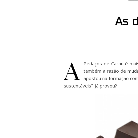
As 
A
Pedaços de Cacau é mais
também a razão de mudanç
apostou na formação c
sustentáveis”. Já provou?