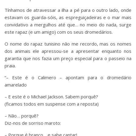
Tínhamos de atravessar a ilha a pé para o outro lado, onde
estavam os guarda-sóis, as espreguiçadeiras e o mar mais
convidativo a mergulhos até que… no meio do nada, surge
este rapaz (e um amigo) com os seus dromedários.
O nome do rapaz tunisino não me recordo, mas os nomes
dos animais ele apressou-se a apresentar enquanto nos
garantia que nos fazia um preço especial para o passeio na
praia.
“– Este é o Calimero – apontam para o dromedário
amarelado
– E este é o Michael Jackson. Sabem porquê?
(ficamos todos em suspense com a reposta)
– Não… porquê?
Diz-nos de sorriso maroto:
– Porque é branco… e sabe cantar!