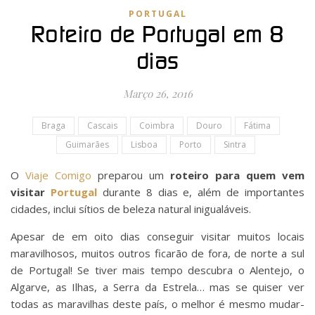
PORTUGAL
Roteiro de Portugal em 8
dias
Março 26, 2016
Braga
Cascais
Coimbra
Douro
Fátima
Guimarães
Lisboa
Porto
Sintra
O
Viaje Comigo
preparou um
roteiro para quem vem
visitar
Portugal
durante 8 dias e, além de importantes
cidades, inclui sítios de beleza natural inigualáveis.
Apesar de em oito dias conseguir visitar muitos locais
maravilhosos, muitos outros ficarão de fora, de norte a sul
de Portugal! Se tiver mais tempo descubra o Alentejo, o
Algarve, as Ilhas, a Serra da Estrela… mas se quiser ver
todas as maravilhas deste país, o melhor é mesmo mudar-