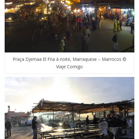
Praça Djemaa El Fna à noite, Marraquexe – Marrocos ©
Viaje Comigo