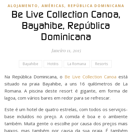
,
,
ALOJAMENTO
AMÉRICAS
REPÚBLICA DOMINICANA
Be Live Collection Canoa,
Bayahibe, República
Dominicana
Janeiro 11, 2015
Bayahibe
Hotéis
La Romana
Resorts
Na República Dominicana, o
Be Live Collection Canoa
está
situado na praia Bayahibe, a uns 16 quilómetros de La
Romana. A piscina deste resort é gigante, em forma de
lagoa, com vários bares em redor para se refrescar.
Este é um hotel de quatro estrelas, com todos os serviços-
base incluídos no preço. A comida é boa e o ambiente
também. Muita gente o escolhe por causa dos preços mais
baixos, mas também por causa da sua praia. É também