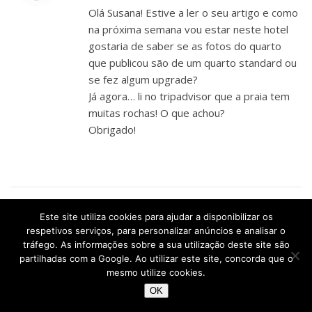
Olá Susana! Estive a ler o seu artigo e como
na próxima semana vou estar neste hotel
gostaria de saber se as fotos do quarto
que publicou são de um quarto standard ou
se fez algum upgrade?
Já agora… li no tripadvisor que a praia tem
muitas rochas! O que achou?
Obrigado!
Este site utiliza cookies para ajudar a disponibilizar os
VIAJE COMIGO
respetivos serviços, para personalizar anúncios e analisar o
ABRIL 28, 2015 EM 10:25
tráfego. As informações sobre a sua utilização deste site são
RESPONDER
partilhadas com a Google. Ao utilizar este site, concorda que o
mesmo utilize cookies.
Olá Marco! O quarto era maior do que o
OK
standard sim :D
Na praia não estive tempo suficiente (andei