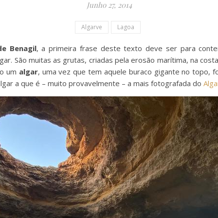
Junho 27, 2014
Algarve
Lagoa
de Benagil
, a primeira frase deste texto deve ser para conte
lgar. São muitas as grutas, criadas pela erosão marítima, na cos
o um
algar
, uma vez que tem aquele buraco gigante no topo, f
lgar a que é – muito provavelmente – a mais fotografada do
Alga