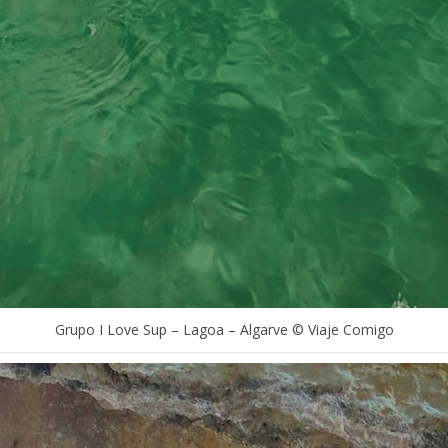
Grupo I Love Sup – Lagoa – Algarve © Viaje Comigo