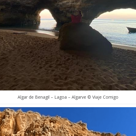
Algar de Benagil – Lagoa – Algarve © Viaje Comigo