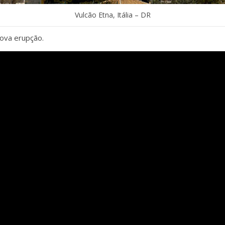
Vulcão Etna, Itália – DR
ova erupção.