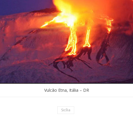
Vulcão Etna, Itália – DR
Sicília