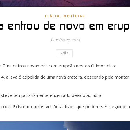
,
ITÁLIA
NOTÍCIAS
a entrou de novo em erupç
Janeiro 27, 2014
Sicília
ulcão Etna entrou novamente em erupção nestes últimos dias.
4, a lava é expelida de uma nova cratera, descendo pela montan
a, esteve temporariamente encerrado devido ao fumo.
uropa. Existem outros vulcões ativos que podem ser seguidos n