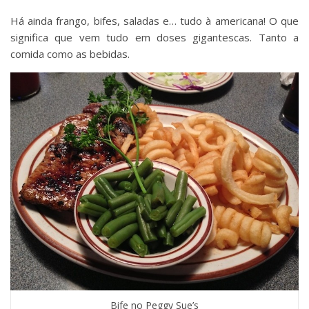
Há ainda frango, bifes, saladas e… tudo à americana! O que
significa que vem tudo em doses gigantescas. Tanto a
comida como as bebidas.
Bife no Peggy Sue’s