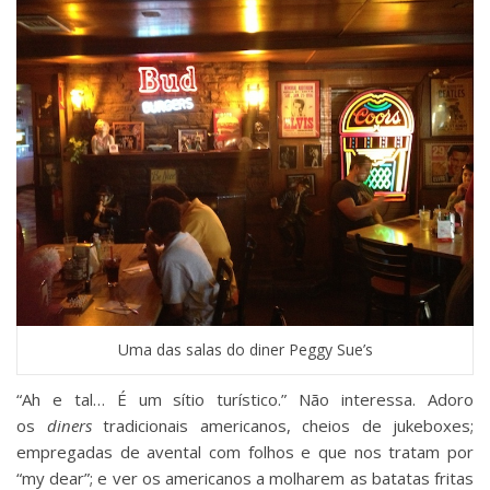
Uma das salas do diner Peggy Sue’s
“Ah e tal… É um sítio turístico.” Não interessa. Adoro
os
diners
tradicionais americanos, cheios de jukeboxes;
empregadas de avental com folhos e que nos tratam por
“my dear”; e ver os americanos a molharem as batatas fritas