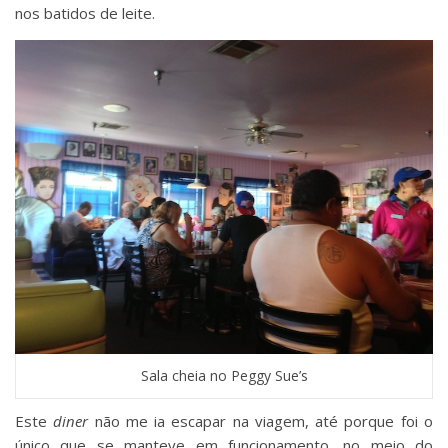
nos batidos de leite.
Sala cheia no Peggy Sue’s
Este
diner
não me ia escapar na viagem, até porque foi o
único que se manteve em funcionamento, no meio do