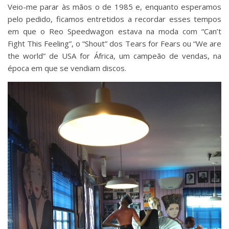
Veio-me parar às mãos o de 1985 e, enquanto esperamos
pelo pedido, ficamos entretidos a recordar esses tempos
em que o Reo Speedwagon estava na moda com “Can’t
Fight This Feeling”, o “Shout” dos Tears for Fears ou “We are
the world” de USA for África, um campeão de vendas, na
época em que se vendiam discos.