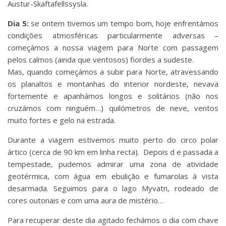
Austur-Skaftafellssysla.
Dia 5:
se ontem tivemos um tempo bom, hoje enfrentámos
condições atmosféricas particularmente adversas –
começámos a nossa viagem para Norte com passagem
pelos calmos (ainda que ventosos) fiordes a sudeste.
Mas, quando começámos a subir para Norte, atravessando
os planaltos e montanhas do interior nordeste, nevava
fortemente e apanhámos longos e solitários (não nos
cruzámos com ninguém…) quilómetros de neve, ventos
muito fortes e gelo na estrada.
Durante a viagem estivemos muito perto do circo polar
ártico (cerca de 90 km em linha recta). Depois d e passada a
tempestade, pudemos admirar uma zona de atividade
geotérmica, com água em ebulição e fumarolas à vista
desarmada. Seguimos para o lago Myvatn, rodeado de
cores outonais e com uma aura de mistério…
Para recuperar deste dia agitado fechámos o dia com chave