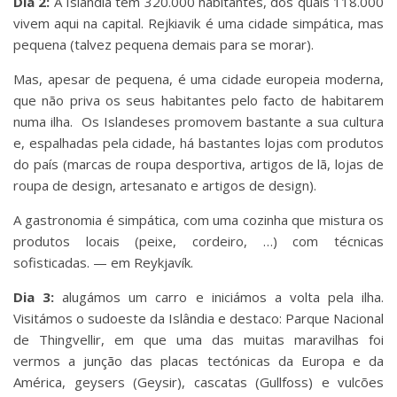
Dia 2:
A Islândia tem 320.000 habitantes, dos quais 118.000
vivem aqui na capital. Rejkiavik é uma cidade simpática, mas
pequena (talvez pequena demais para se morar).
Mas, apesar de pequena, é uma cidade europeia moderna,
que não priva os seus habitantes pelo facto de habitarem
numa ilha. Os Islandeses promovem bastante a sua cultura
e, espalhadas pela cidade, há bastantes lojas com produtos
do país (marcas de roupa desportiva, artigos de lã, lojas de
roupa de design, artesanato e artigos de design).
A gastronomia é simpática, com uma cozinha que mistura os
produtos locais (peixe, cordeiro, …) com técnicas
sofisticadas. — em Reykjavík.
Dia 3:
alugámos um carro e iniciámos a volta pela ilha.
Visitámos o sudoeste da Islândia e destaco: Parque Nacional
de Thingvellir, em que uma das muitas maravilhas foi
vermos a junção das placas tectónicas da Europa e da
América, geysers (Geysir), cascatas (Gullfoss) e vulcões