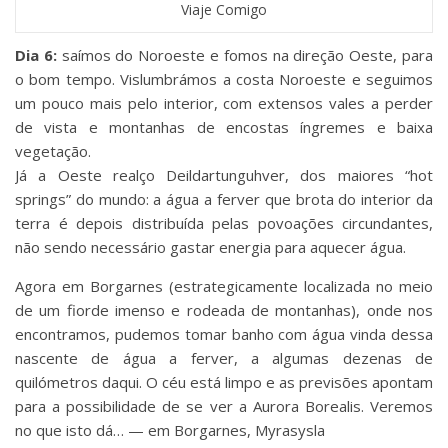
Viaje Comigo
Dia 6:
saímos do Noroeste e fomos na direção Oeste, para
o bom tempo. Vislumbrámos a costa Noroeste e seguimos
um pouco mais pelo interior, com extensos vales a perder
de vista e montanhas de encostas íngremes e baixa
vegetação.
Já a Oeste realço Deildartunguhver, dos maiores “hot
springs” do mundo: a água a ferver que brota do interior da
terra é depois distribuída pelas povoações circundantes,
não sendo necessário gastar energia para aquecer água.
Agora em Borgarnes (estrategicamente localizada no meio
de um fiorde imenso e rodeada de montanhas), onde nos
encontramos, pudemos tomar banho com água vinda dessa
nascente de água a ferver, a algumas dezenas de
quilómetros daqui. O céu está limpo e as previsões apontam
para a possibilidade de se ver a Aurora Borealis. Veremos
no que isto dá… — em Borgarnes, Myrasysla