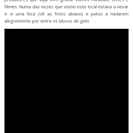
filmes. Numa das vezes que visitei este local estava a nevar
e vi uma foca (vê as fotos abaixo) e patos a nadarem
alegremente por entre os blocos de gelo.