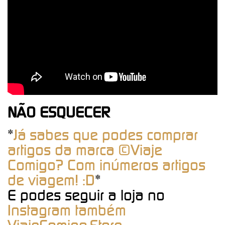
NÃO ESQUECER
*
Já sabes que podes comprar
artigos da marca ©Viaje
Comigo? Com inúmeros artigos
de viagem! :D
*
E podes seguir a loja no
Instagram também