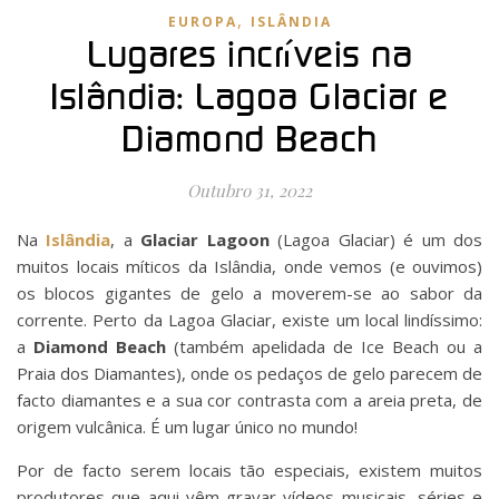
,
EUROPA
ISLÂNDIA
Lugares incríveis na
Islândia: Lagoa Glaciar e
Diamond Beach
Outubro 31, 2022
Na
Islândia
, a
Glaciar Lagoon
(Lagoa Glaciar) é um dos
muitos locais míticos da Islândia, onde vemos (e ouvimos)
os blocos gigantes de gelo a moverem-se ao sabor da
corrente. Perto da Lagoa Glaciar, existe um local lindíssimo:
a
Diamond Beach
(também apelidada de Ice Beach ou a
Praia dos Diamantes), onde os pedaços de gelo parecem de
facto diamantes e a sua cor contrasta com a areia preta, de
origem vulcânica. É um lugar único no mundo!
Por de facto serem locais tão especiais, existem muitos
produtores que aqui vêm gravar vídeos musicais, séries e