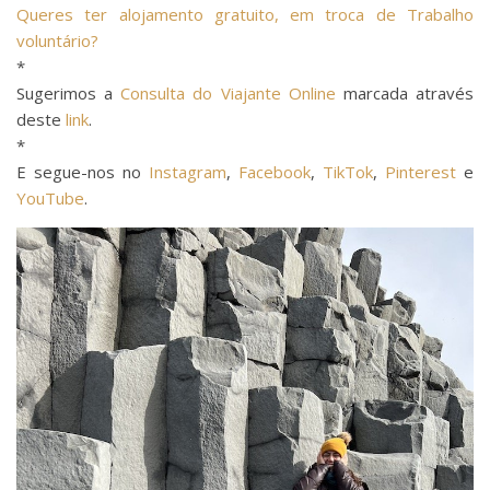
Queres ter alojamento gratuito, em troca de Trabalho
voluntário?
*
Sugerimos a
Consulta do Viajante Online
marcada através
deste
link
.
*
E segue-nos no
Instagram
,
Facebook
,
TikTok
,
Pinterest
e
YouTube
.