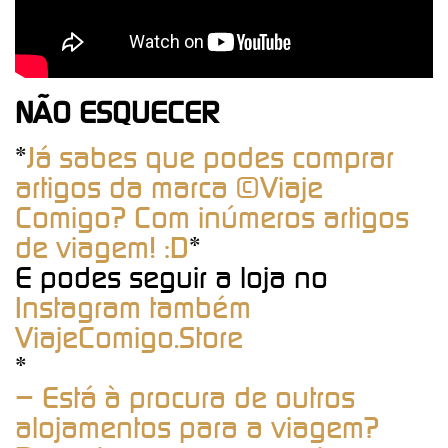
NÃO ESQUECER
*
Já sabes que podes comprar
artigos da marca ©Viaje
Comigo? Com inúmeros artigos
de viagem! :D
*
E podes seguir a loja no
Instagram também
ViajeComigo.Store
*
– Está à procura de outros
alojamentos para a viagem?