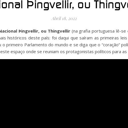
nal Þingvellir, ou Thingvel
Abril 18, 2022
acional Þingvellir, ou Thingvellir
(na grafia portuguesa lê-se
s históricos deste país: foi daqui que saíram as primeiras lei
u o primeiro Parlamento do mundo e se diga que o “coração” políti
neste espaço onde se reuniam os protagonistas políticos para as 