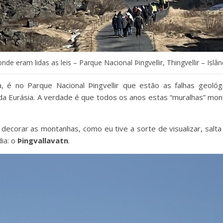
nde eram lidas as leis – Parque Nacional Þingvellir, Thingvellir – Isl
, é no Parque Nacional Þingvellir que estão as falhas geoló
 da Eurásia. A verdade é que todos os anos estas “muralhas” mo
ecorar as montanhas, como eu tive a sorte de visualizar, salta 
dia: o
Þingvallavatn
.