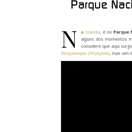
Parque Nacio
N
a
Islândia
, é no
Parque N
alguns dos momentos mai
considere que aqui surgi
Reiquiavique (Reykjavik)
, mas sim 