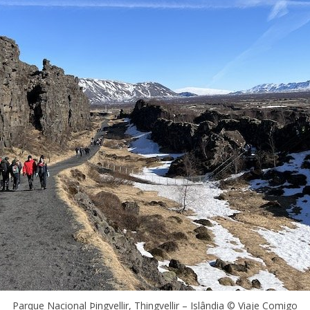
Parque Nacional Þingvellir, Thingvellir – Islândia © Viaje Comigo