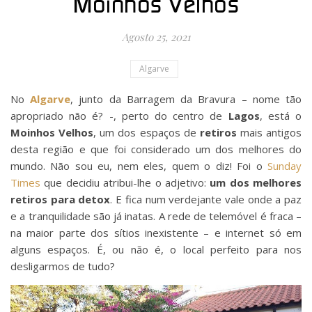
Moinhos Velhos
Agosto 25, 2021
Algarve
No
Algarve
, junto da Barragem da Bravura – nome tão
apropriado não é? -, perto do centro de
Lagos
, está o
Moinhos Velhos
, um dos espaços de
retiros
mais antigos
desta região e que foi considerado um dos melhores do
mundo. Não sou eu, nem eles, quem o diz! Foi o
Sunday
Times
que decidiu atribui-lhe o adjetivo:
um dos melhores
retiros para detox
. E fica num verdejante vale onde a paz
e a tranquilidade são já inatas. A rede de telemóvel é fraca –
na maior parte dos sítios inexistente – e internet só em
alguns espaços. É, ou não é, o local perfeito para nos
desligarmos de tudo?