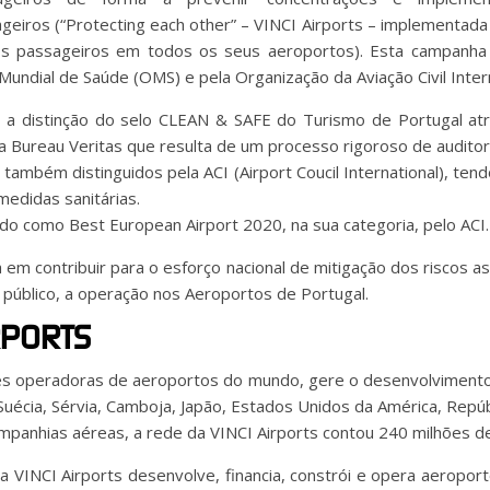
eiros (“Protecting each other” – VINCI Airports – implementad
aos passageiros em todos os seus aeroportos). Esta campanh
Mundial de Saúde (OMS) e pela Organização da Aviação Civil Intern
a distinção do selo CLEAN & SAFE do Turismo de Portugal atr
a Bureau Veritas que resulta de um processo rigoroso de auditori
ambém distinguidos pela ACI (Airport Coucil International), te
medidas sanitárias.
ido como Best European Airport 2020, na sua categoria, pelo ACI.
m contribuir para o esforço nacional de mitigação dos riscos 
o público, a operação nos Aeroportos de Portugal.
RPORTS
res operadoras de aeroportos do mundo, gere o desenvolviment
Suécia, Sérvia, Camboja, Japão, Estados Unidos da América, Repúbl
companhias aéreas, a rede da VINCI Airports contou 240 milhões 
 VINCI Airports desenvolve, financia, constrói e opera aeropor