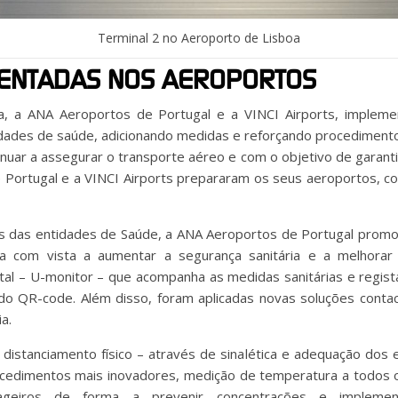
Terminal 2 no Aeroporto de Lisboa
ENTADAS NOS AEROPORTOS
ca, a ANA Aeroportos de Portugal e a VINCI Airports, imple
tidades de saúde, adicionando medidas e reforçando procedimen
nuar a assegurar o transporte aéreo e com o objetivo de garanti
 Portugal e a VINCI Airports prepararam os seus aeroportos, c
es das entidades de Saúde, a ANA Aeroportos de Portugal prom
ia com vista a aumentar a segurança sanitária e a melhorar 
tal – U-monitor – que acompanha as medidas sanitárias e regis
o QR-code. Além disso, foram aplicadas novas soluções contac
a.
istanciamento físico – através de sinalética e adequação dos e
rocedimentos mais inovadores, medição de temperatura a todos
ageiros de forma a prevenir concentrações e implem