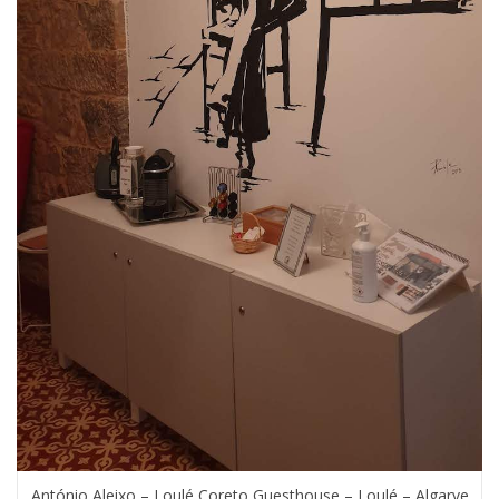
António Aleixo – Loulé Coreto Guesthouse – Loulé – Algarve