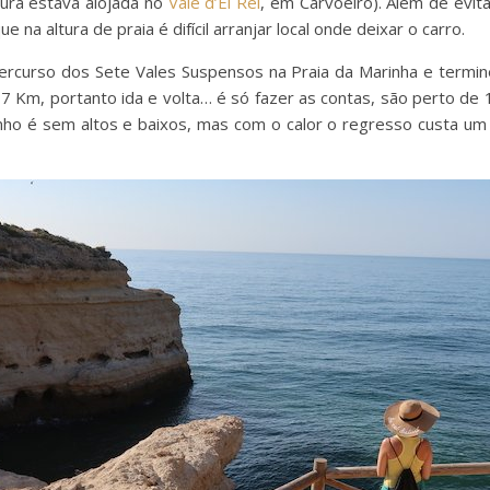
tura estava alojada no
Vale d’El Rei
, em Carvoeiro). Além de evita
na altura de praia é difícil arranjar local onde deixar o carro.
rcurso dos Sete Vales Suspensos na Praia da Marinha e termine
5,7 Km, portanto ida e volta… é só fazer as contas, são perto de
nho é sem altos e baixos, mas com o calor o regresso custa um