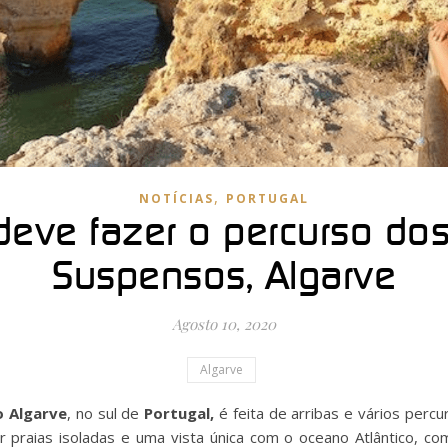
,
NOTÍCIAS
PORTUGAL
deve fazer o percurso dos
Suspensos, Algarve
Agosto 10, 2020
Algarve
o Algarve
, no sul de
Portugal,
é feita de arribas e vários perc
 praias isoladas e uma vista única com o oceano Atlântico, c