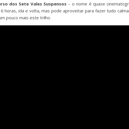
urso dos Sete Vales Suspensos
– o nome é quase cinematogr
6 horas, ida e volta, mas pode aproveitar para fazer tudo calmam
um pouco mais este trilho.