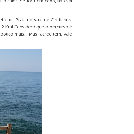
r o calor, se for bem cedo, não vai
i-o na Praia de Vale de Centianes.
 12 Km! Considero que o percurso é
 pouco mais… Mas, acreditem, vale