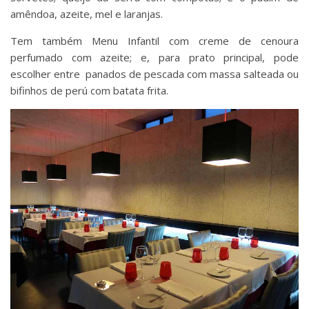
amêndoa, azeite, mel e laranjas.
Tem também Menu Infantil com creme de cenoura
perfumado com azeite; e, para prato principal, pode
escolher entre panados de pescada com massa salteada ou
bifinhos de perú com batata frita.