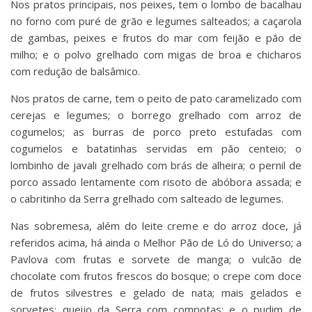
Nos pratos principais, nos peixes, tem o lombo de bacalhau
no forno com puré de grão e legumes salteados; a caçarola
de gambas, peixes e frutos do mar com feijão e pão de
milho; e o polvo grelhado com migas de broa e chicharos
com redução de balsâmico.
Nos pratos de carne, tem o peito de pato caramelizado com
cerejas e legumes; o borrego grelhado com arroz de
cogumelos; as burras de porco preto estufadas com
cogumelos e batatinhas servidas em pão centeio; o
lombinho de javali grelhado com brás de alheira; o pernil de
porco assado lentamente com risoto de abóbora assada; e
o cabritinho da Serra grelhado com salteado de legumes.
Nas sobremesa, além do leite creme e do arroz doce, já
referidos acima, há ainda o Melhor Pão de Ló do Universo; a
Pavlova com frutas e sorvete de manga; o vulcão de
chocolate com frutos frescos do bosque; o crepe com doce
de frutos silvestres e gelado de nata; mais gelados e
sorvetes; queijo da Serra com compotas; e o pudim de