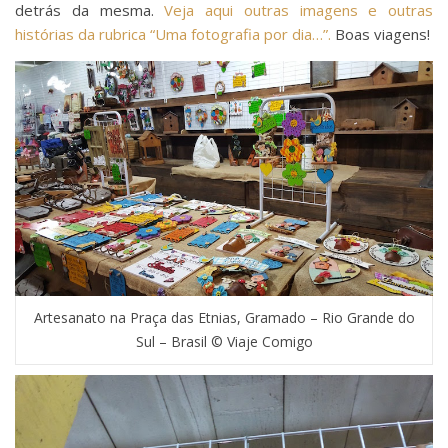
detrás da mesma.
Veja aqui outras imagens e outras
histórias da rubrica “Uma fotografia por dia…”.
Boas viagens!
Artesanato na Praça das Etnias, Gramado – Rio Grande do
Sul – Brasil © Viaje Comigo