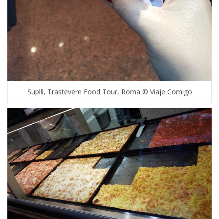
Supllì, Trastevere Food Tour, Roma © Viaje Comigo