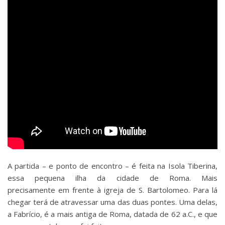
A partida – e ponto de encontro – é feita na Isola Tiberina,
essa pequena ilha da cidade de Roma. Mais
precisamente em frente à igreja de S. Bartolomeo. Para lá
chegar terá de atravessar uma das duas pontes. Uma delas,
a Fabrício, é a mais antiga de Roma, datada de 62 a.C., e que