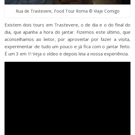
Rua de Trastevere, Food Tour Roma © Viaje Comigo
Existem dois tours em Trastevere, o de dia e o do final do
dia, que apanha a hora do jantar. Fizemos este último, que
aconselhamos ao leitor, por aproveitar por fazer a visita,
experimentar de tudo um pouco e já fica com o jantar feito.
É um 3 em 1! Veja o vídeo e depois leia a nossa experiência.