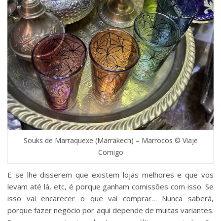
Souks de Marraquexe (Marrakech) – Marrocos © Viaje
Comigo
E se lhe disserem que existem lojas melhores e que vos
levam até lá, etc, é porque ganham comissões com isso. Se
isso vai encarecer o que vai comprar… Nunca saberá,
porque fazer negócio por aqui depende de muitas variantes.