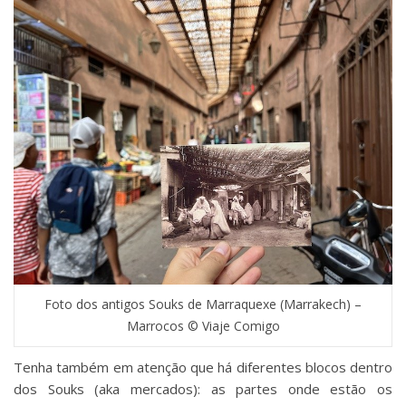
Foto dos antigos Souks de Marraquexe (Marrakech) –
Marrocos © Viaje Comigo
Tenha também em atenção que há diferentes blocos dentro
dos Souks (aka mercados): as partes onde estão os