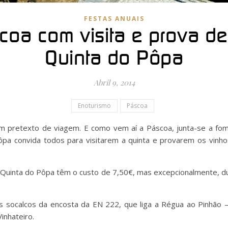
FESTAS ANUAIS
scoa com visita e prova d
Quinta do Pôpa
Abril 9, 2014
Enoturismo
Páscoa
 pretexto de viagem. E como vem aí a Páscoa, junta-se a fo
ôpa convida todos para visitarem a quinta e provarem os vinho
a Quinta do Pôpa têm o custo de 7,50€, mas excepcionalmente, d
s socalcos da encosta da EN 222, que liga a Régua ao Pinhão
inhateiro.