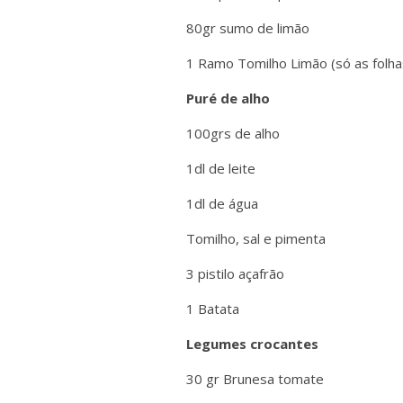
80gr sumo de limão
1 Ramo Tomilho Limão (só as folha
Puré de alho
100grs de alho
1dl de leite
1dl de água
Tomilho, sal e pimenta
3 pistilo açafrão
1 Batata
Legumes crocantes
30 gr Brunesa tomate