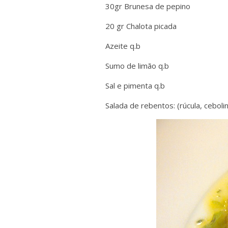
30gr Brunesa de pepino
20 gr Chalota picada
Azeite q.b
Sumo de limão q.b
Sal e pimenta q.b
Salada de rebentos: (rúcula, ceboli