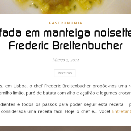
GASTRONOMIA
fada em manteiga noisett
Frederic Breitenbucher
Março 2, 2014
Receitas
, em Lisboa, o chef Frederic Breitenbucher propõe-nos uma re
milho limão, puré de batata com alho e açafrão e legumes crocan
gredientes e todos os passos para poder seguir esta receita 
considerada uma receita fácil. Hoje o chef é… você!
Entretan