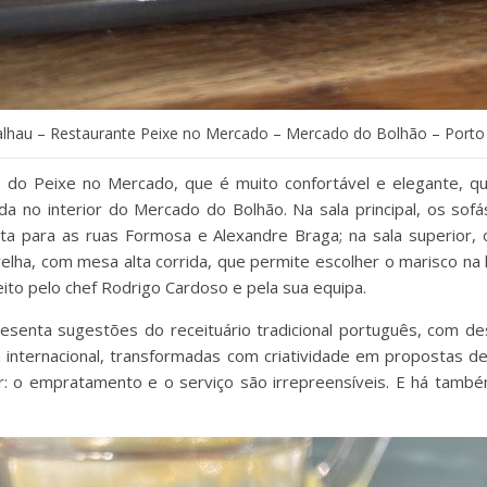
alhau – Restaurante Peixe no Mercado – Mercado do Bolhão – Porto
 do Peixe no Mercado, que é muito confortável e elegante, q
ada no interior do Mercado do Bolhão. Na sala principal, os so
sta para as ruas Formosa e Alexandre Braga; na sala superior, 
 grelha, com mesa alta corrida, que permite escolher o marisco na 
eito pelo chef Rodrigo Cardoso e pela sua equipa.
esenta sugestões do receituário tradicional português, com d
 internacional, transformadas com criatividade em propostas d
tor: o empratamento e o serviço são irrepreensíveis. E há tamb