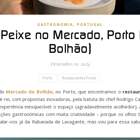
,
GASTRONOMIA
PORTUGAL
 Peixe no Mercado, Porto
Bolhão)
Dezembro 19, 2024
Porto
Restaurantes Porto
ado
Mercado do Bolhão
, no Porto, que encontramos o
restau
 é rei, com propostas inovadoras, pela batuta do chef Rodrigo 
experiência inesquecível: o espaço (agradavelmente acolhedor);
iações gastronómicas com muita criatividade – porque os olh
alar-vos já da Rabanada de Lavagante, mas vou para essa sab