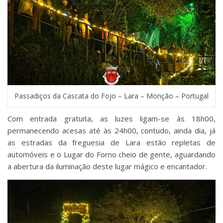
Passadiços da Cascata do Fojo – Lara – Monção – Portugal
Com entrada gratuita, as luzes ligam-se às 18h00,
permanecendo acesas até às 24h00, contudo, ainda dia, já
as estradas da freguesia de Lara estão repletas de
automóveis e o Lugar do Forno cheio de gente, aguardando
a abertura da iluminação deste lugar mágico e encantador.