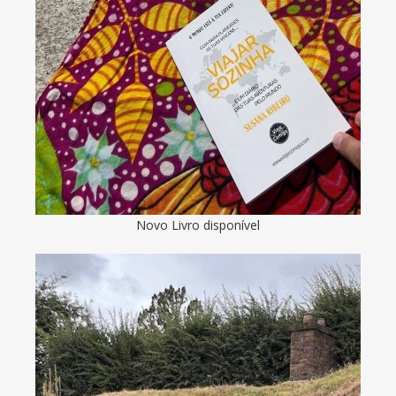
Novo Livro disponível