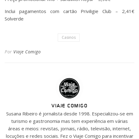
Inclui pagamentos com cartão Priviligie Club – 2,41€
Solverde
Casinos
Por
Viaje Comigo
VIAJE COMIGO
Susana Ribeiro é jornalista desde 1998. Especializou-se em
turismo e gastronomia mas tem experiência em várias
áreas e meios: revistas, jornais, rádio, televisão, internet,
locuções e redes sociais. Fez o Viaje Comigo para incentivar