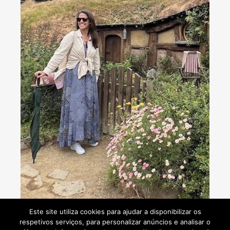
Consultoria de viagens - Agente de Viagens
Este site utiliza cookies para ajudar a disponibilizar os
respetivos serviços, para personalizar anúncios e analisar o