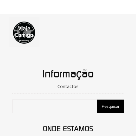
Informação
Contactos
Pesquisar
ONDE ESTAMOS