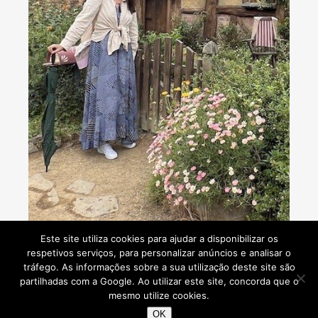
Consultoria de viagens - Agente de Viagens
Este site utiliza cookies para ajudar a disponibilizar os
respetivos serviços, para personalizar anúncios e analisar o
tráfego. As informações sobre a sua utilização deste site são
partilhadas com a Google. Ao utilizar este site, concorda que o
mesmo utilize cookies.
Viaje Comigo © 2026
OK