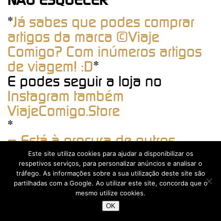
NÃO ESQUECER
*
Já sabes que podes comprar
artigos da marca ©Viaje
Comigo? Com inúmeros artigos
de viagem! :D
*
E podes seguir a loja no
Instagram também
ViajeComigo.Store
*
– Está à procura de outros
alojamentos para a viagem?
Este site utiliza cookies para ajudar a disponibilizar os
respetivos serviços, para personalizar anúncios e analisar o
Pesquise e reserve aqui
tráfego. As informações sobre a sua utilização deste site são
partilhadas com a Google. Ao utilizar este site, concorda que o
[booking_pluginbox id=”10534″]
mesmo utilize cookies.
*
OK
COMPRA DE VOOS:
Para comprar os voos da viagem, clique