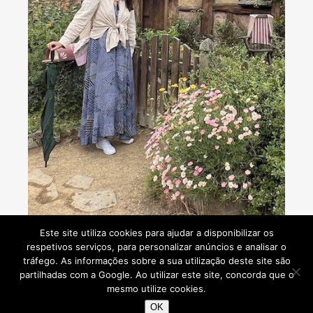
Consultoria de viagens - Agente de Viagens
Este site utiliza cookies para ajudar a disponibilizar os
respetivos serviços, para personalizar anúncios e analisar o
tráfego. As informações sobre a sua utilização deste site são
partilhadas com a Google. Ao utilizar este site, concorda que o
mesmo utilize cookies.
Viaje Comigo © 2026
OK