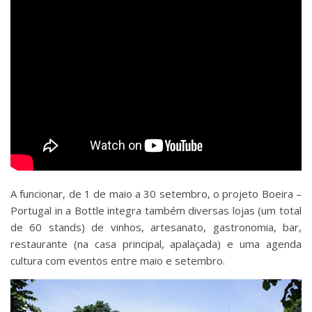
A funcionar, de 1 de maio a 30 setembro, o projeto Boeira –
Portugal in a Bottle integra também diversas lojas (um total
de 60 stands) de vinhos, artesanato, gastronomia, bar,
restaurante (na casa principal, apalaçada) e uma agenda
cultura com eventos entre maio e setembro.