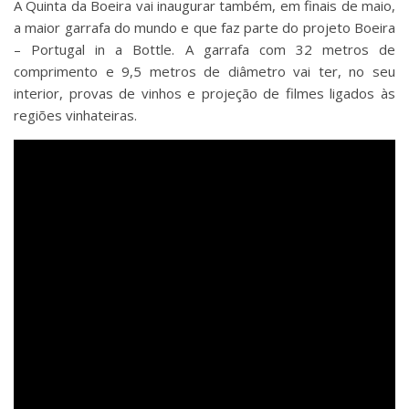
A Quinta da Boeira vai inaugurar também, em finais de maio,
a maior garrafa do mundo e que faz parte do projeto Boeira
– Portugal in a Bottle. A garrafa com 32 metros de
comprimento e 9,5 metros de diâmetro vai ter, no seu
interior, provas de vinhos e projeção de filmes ligados às
regiões vinhateiras.