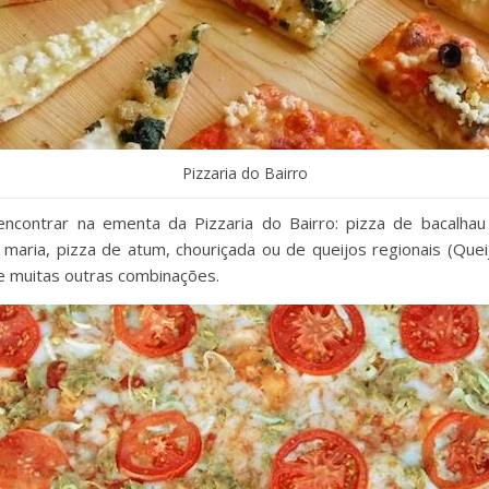
Pizzaria do Bairro
encontrar
na ementa da Pizzaria do Bairro: pizza de bacalhau 
 maria, pizza de atum, chouriçada ou de queijos regionais (
Quei
re muitas outras combinações.