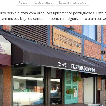
Pizzas
Restaurantes
Restaurantes Lisboa
airro serve pizzas com produtos tipicamente portugueses. Está s
o tem
muitos lugares sentados (bem, tem alguns junto a um balcão