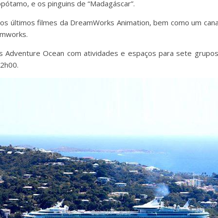
ipopótamo, e os pinguins de “Madagáscar”.
r aos últimos filmes da DreamWorks Animation, bem como um can
amworks.
as Adventure Ocean com atividades e espaços para sete grup
02h00.