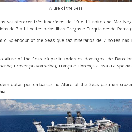
Allure of the Seas
as vai oferecer três itinerários de 10 e 11 noites no Mar Negr
as de 7 a 11 noites pelas Ilhas Gregas e Turquia desde Roma (Civ
 o Splendour of the Seas que faz itinerários de 7 noites nas 
 Allure of the Seas irá partir todos os domingos, de Barcelon
anha; Provença (Marselha), França e Florença / Pisa (La Spezia),
m optar por embarcar no Allure of the Seas para um cruze
ia).