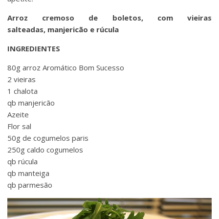
Arroz cremoso de boletos, com vieiras
salteadas, manjericão e rúcula
I
NGREDIENTES
80g arroz Aromático Bom Sucesso
2 vieiras
1 chalota
qb manjericão
Azeite
Flor sal
50g de cogumelos paris
250g caldo cogumelos
qb rúcula
qb manteiga
qb parmesão