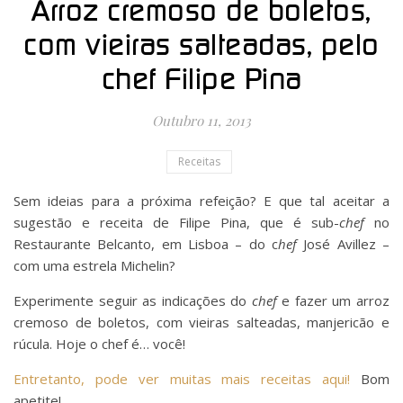
Arroz cremoso de boletos,
com vieiras salteadas, pelo
chef Filipe Pina
Outubro 11, 2013
Receitas
Sem ideias para a próxima refeição? E que tal aceitar a
sugestão e receita de Filipe Pina, que é sub-
chef
no
Restaurante Belcanto, em Lisboa – do c
hef
José Avillez –
com uma estrela Michelin?
Experimente seguir as indicações do
chef
e fazer um arroz
cremoso de boletos, com vieiras salteadas, manjericão e
rúcula. Hoje o chef é… você!
Entretanto, pode ver muitas mais receitas aqui!
Bom
apetite!