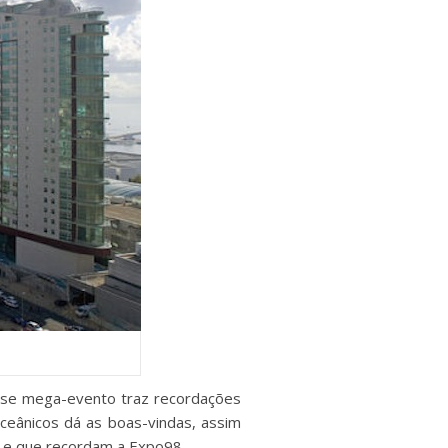
sse mega-evento traz recordações
ceânicos dá as boas-vindas, assim
 e que recordam a Expo98.