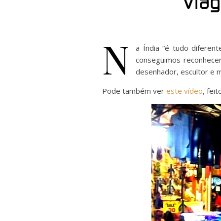
Viag
N
a Índia “é tudo diferen
conseguimos reconhecer
desenhador, escultor e mú
Pode também ver
este vídeo
, fei