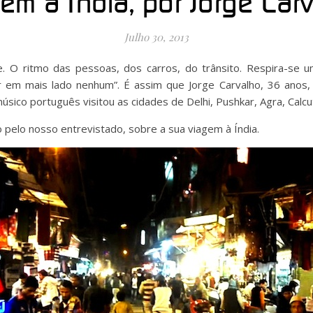
em à Índia, por Jorge Car
Julho 30, 2013
te. O ritmo das pessoas, dos carros, do trânsito. Respira-se
 em mais lado nenhum”. É assim que Jorge Carvalho, 36 anos, 
sico português visitou as cidades de Delhi, Pushkar, Agra, Calcut
to pelo nosso entrevistado, sobre a sua viagem à Índia.