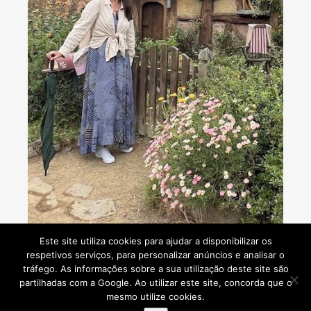
Consultoria de viagens - Agente de Viagens
Este site utiliza cookies para ajudar a disponibilizar os
respetivos serviços, para personalizar anúncios e analisar o
tráfego. As informações sobre a sua utilização deste site são
partilhadas com a Google. Ao utilizar este site, concorda que o
mesmo utilize cookies.
Viaje Comigo © 2026