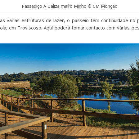
Passadiço A Galiza mail’o Minho © CM Monção
das várias estruturas de lazer, o passeio tem continuidade no 
cola, em Troviscoso. Aqui poderá tomar contacto com várias pes