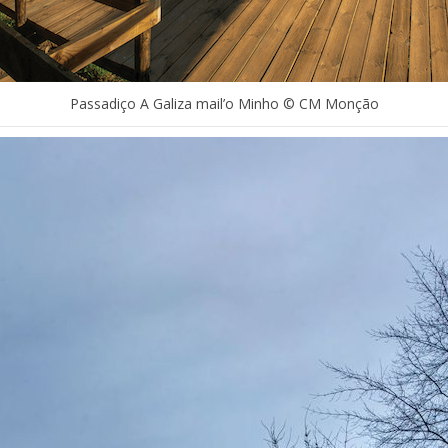
Passadiço A Galiza mail’o Minho © CM Monção