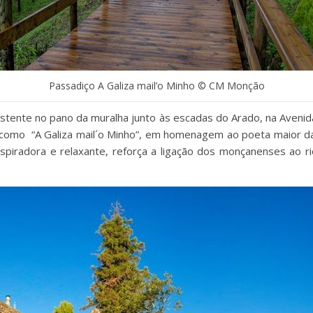
Passadiço A Galiza mail’o Minho © CM Monção
stente no pano da muralha junto às escadas do Arado, na Aveni
da como “A Galiza mail´o Minho”, em homenagem ao poeta maior d
nspiradora e relaxante, reforça a ligação dos monçanenses ao 