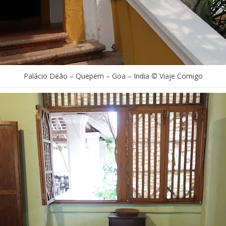
Palácio Deão – Quepem – Goa – India © Viaje Comigo