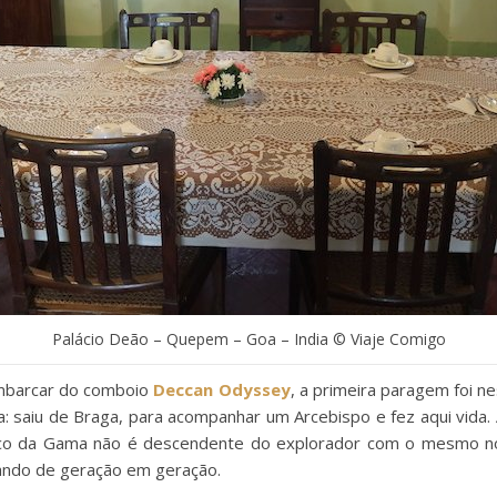
Palácio Deão – Quepem – Goa – India © Viaje Comigo
mbarcar do comboio
Deccan Odyssey
, a primeira paragem foi ne
a: saiu de Braga, para acompanhar um Arcebispo e fez aqui vida. 
asco da Gama não é descendente do explorador com o mesmo n
ssando de geração em geração.