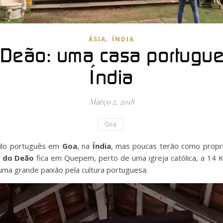
,
ÁSIA
ÍNDIA
 Deão: uma casa portugu
Índia
Março 2, 2018
Goa
tilo português em
Goa
, na
Índia
, mas poucas terão como propr
o do Deão
fica em Quepem, perto de uma igreja católica, a 14 K
uma grande paixão pela cultura portuguesa.