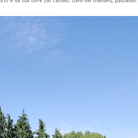
rto e da sua torre (ou Castelo, como lhe chamam), passando p