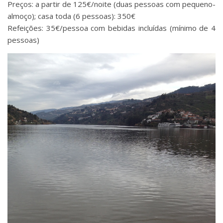
Preços: a partir de 125€/noite (duas pessoas com pequeno-
almoço); casa toda (6 pessoas): 350€
Refeições: 35€/pessoa com bebidas incluídas (mínimo de 4
pessoas)