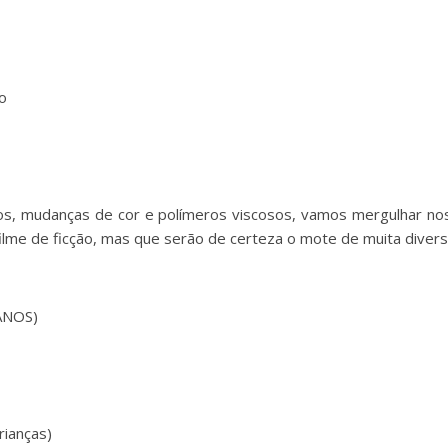
to
os, mudanças de cor e polímeros viscosos, vamos mergulhar nos
lme de ficção, mas que serão de certeza o mote de muita divers
ANOS)
rianças)