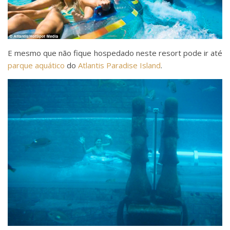
E mesmo que não fique hospedado neste resort pode ir até
parque aquático
do
Atlantis Paradise Island
.