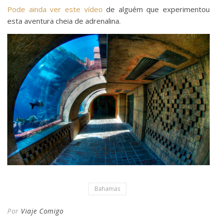
Pode ainda ver este vídeo
de alguém que experimentou
esta aventura cheia de adrenalina.
Bahamas
Por
Viaje Comigo