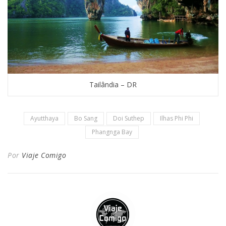
Tailândia – DR
Ayutthaya
Bo Sang
Doi Suthep
Ilhas Phi Phi
Phangnga Bay
Por
Viaje Comigo