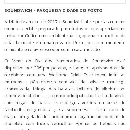
SOUNDWICH – PARQUE DA CIDADE DO PORTO
A 14 de fevereiro de 2017 o Soundwich abre portas com um
menu especial e preparado para todos os que apreciam um
jantar romântico num ambiente único, que une o melhor da
vida da cidade e da natureza do Porto, para um momento
relaxante e rejuvenescedor com a cara-metade.
O Menu do Dia dos Namorados do Soundwich está
disponível por 20€ por pessoa, e todos os apaixonados são
recebidos com uma Welcome Drink. Este menu inclui as
entradas – pão diverso com aioli de salsa e manteiga
aromatizada, trilogia das batatas, folhado de alheira com
chutney de abóbora -, o prato principal – bochecha de vitela
com migas de batata e espargos verdes ou arroz de
tamboril com gambas -, e a sobremesa – tarte tatin de
maçã com gelado de cardamomo e açafrão ou fondant de
chocolate com frutos vermelhos. Apenas as bebidas não