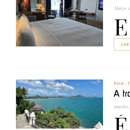
Março 2
E
LER
,
ÁSIA
A tr
Janeiro 
É