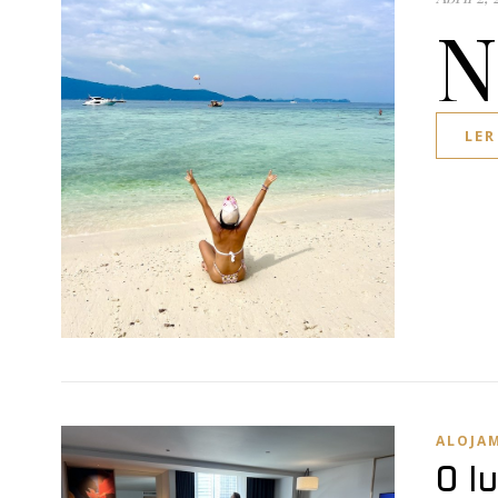
N
LER
ALOJA
O l