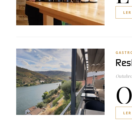
LER
GASTR
Res
Outubro 
LER