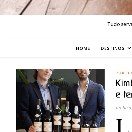
Tudo serve
HOME
DESTINOS
PORTU
Kim
e t
Junho 9,
L