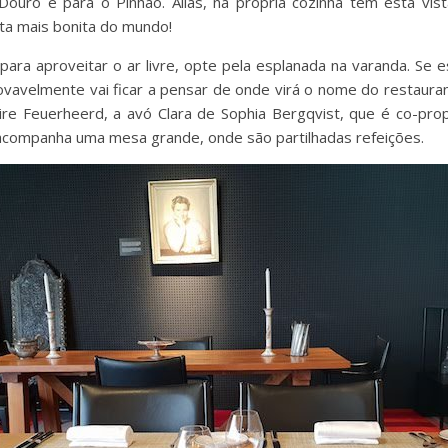
Douro e para o Pinhão. Aliás, na própria cozinha têm esta vis
ta mais bonita do mundo!
para aproveitar o ar livre, opte pela esplanada na varanda. Se est
ovavelmente vai ficar a pensar de onde virá o nome do restaur
re Feuerheerd, a avó Clara de Sophia Bergqvist, que é co-propr
companha uma mesa grande, onde são partilhadas refeições.