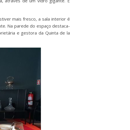
ta, através de um vidro gigante. É
iver mais fresco, a sala interior é
ante. Na parede do espaço destaca-
ietária e gestora da Quinta de la