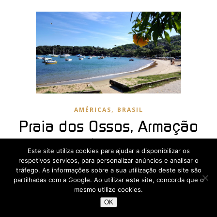
,
AMÉRICAS
BRASIL
Praia dos Ossos, Armação
dos Búzios, Brasil
Este site utiliza cookies para ajudar a disponibilizar os
respetivos serviços, para personalizar anúncios e analisar o
Julho 11, 2017
tráfego. As informações sobre a sua utilização deste site são
partilhadas com a Google. Ao utilizar este site, concorda que o
Quando cheguei a Armação dos Búzios, no estado do
mesmo utilize cookies.
Rio de Janeiro, Brasil, apressaram-se em me dizer que
OK
ia ficar junto de uma das praias mais bonitas: a Praia