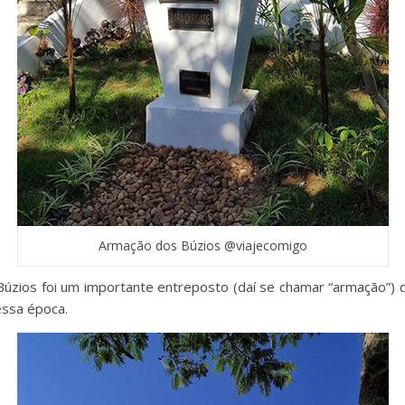
Armação dos Búzios @viajecomigo
zios foi um importante entreposto (daí se chamar “armação”) de c
essa época.