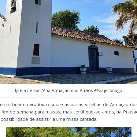
Igreja de Sant’Ana Armação dos Búzios @viajecomigo
a é um bonito miradouro sobre as praias vizinhas de Armação d
ao fim de semana para missas, mas certifique-se antes, na Pousad
 possibilidade de assistir a uma missa cantada.