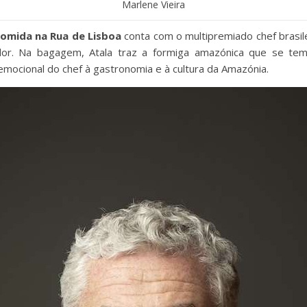
Marlene Vieira
 Comida na Rua de Lisboa
conta com o multipremiado chef brasile
xador. Na bagagem, Atala traz a formiga amazónica que se t
emocional do chef à gastronomia e à cultura da Amazónia.