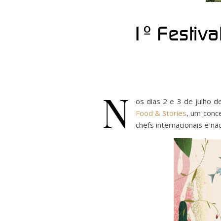
1º Festiva
N
os dias 2 e 3 de julho 
Food & Stories
, um conc
chefs internacionais e n